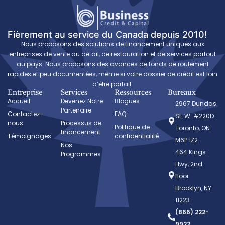
Fièrement au service du Canada depuis 2010!
Nous proposons des solutions de financement uniques aux
entreprises de vente au détail, de restauration et de services partout
au pays. Nous proposons des avances de fonds de roulement
rapides et peu documentées, même si votre dossier de crédit est loin
d’être parfait.
Entreprise
Services
Ressources
Bureaux
Accueil
Devenez Notre
Blogues
2967 Dundas
Partenaire
Contactez-
FAQ
St. W. #220D
nous
Processus de
Politique de
Toronto, ON
financement
Témoignages
confidentialité
M6P 1Z2
Nos
464 Kings
Programmes
Hwy, 2nd
floor
Brooklyn, NY
11223
(866) 222-
9922