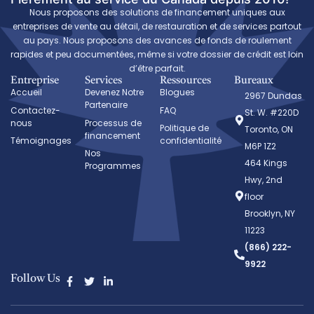
Nous proposons des solutions de financement uniques aux
entreprises de vente au détail, de restauration et de services partout
au pays. Nous proposons des avances de fonds de roulement
rapides et peu documentées, même si votre dossier de crédit est loin
d’être parfait.
Entreprise
Services
Ressources
Bureaux
Accueil
Devenez Notre
Blogues
2967 Dundas
Partenaire
Contactez-
FAQ
St. W. #220D
nous
Processus de
Politique de
Toronto, ON
financement
Témoignages
confidentialité
M6P 1Z2
Nos
464 Kings
Programmes
Hwy, 2nd
floor
Brooklyn, NY
11223
(866) 222-
9922
Follow Us