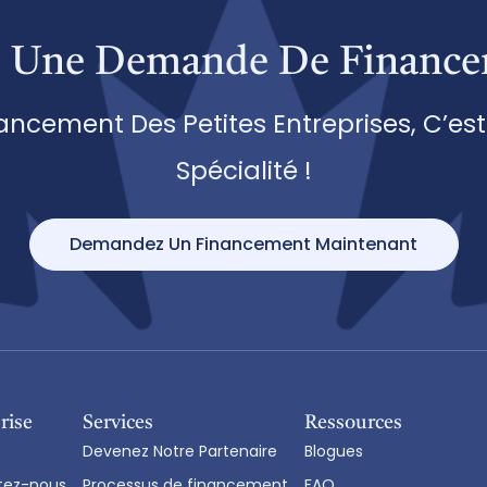
e Une Demande De Financ
nancement Des Petites Entreprises, C’es
Spécialité !
Demandez Un Financement Maintenant
rise
Services
Ressources
Devenez Notre Partenaire
Blogues
tez-nous
Processus de financement
FAQ