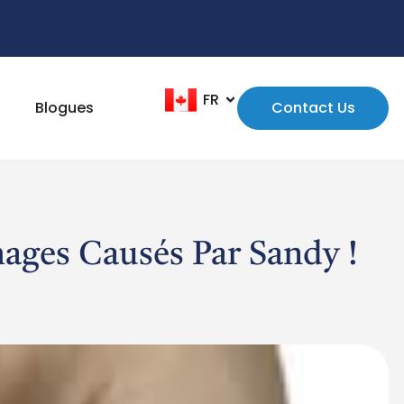
FR
EN
Blogues
Contact Us
ges Causés Par Sandy !