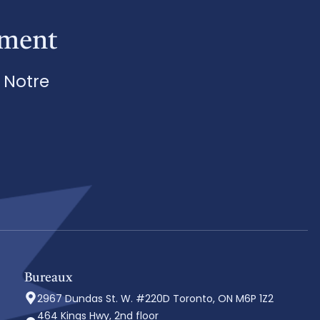
ement
t Notre
Bureaux
2967 Dundas St. W. #220D Toronto, ON M6P 1Z2
464 Kings Hwy, 2nd floor