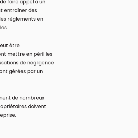
 de faire appel à un
t entraîner des
 les règlements en
les.
eut être
ent mettre en péril les
usations de négligence
sont gérées par un
lement de nombreux
ropriétaires doivent
eprise.