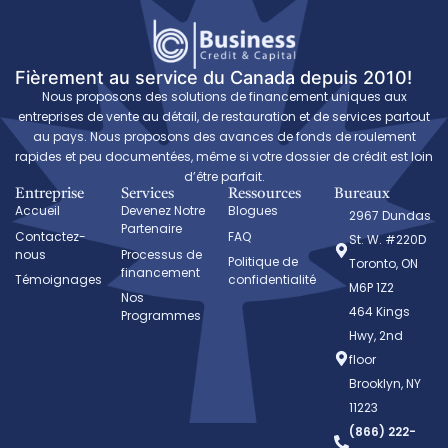
Fièrement au service du Canada depuis 2010!
Nous proposons des solutions de financement uniques aux
entreprises de vente au détail, de restauration et de services partout
au pays. Nous proposons des avances de fonds de roulement
rapides et peu documentées, même si votre dossier de crédit est loin
d’être parfait.
Entreprise
Services
Ressources
Bureaux
Accueil
Devenez Notre
Blogues
2967 Dundas
Partenaire
Contactez-
FAQ
St. W. #220D
nous
Processus de
Politique de
Toronto, ON
financement
Témoignages
confidentialité
M6P 1Z2
Nos
464 Kings
Programmes
Hwy, 2nd
floor
Brooklyn, NY
11223
(866) 222-