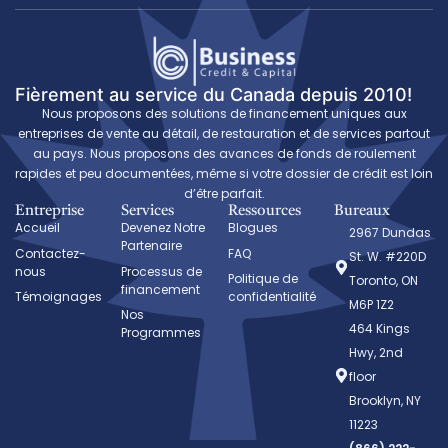
Fièrement au service du Canada depuis 2010!
Nous proposons des solutions de financement uniques aux
entreprises de vente au détail, de restauration et de services partout
au pays. Nous proposons des avances de fonds de roulement
rapides et peu documentées, même si votre dossier de crédit est loin
d’être parfait.
Entreprise
Services
Ressources
Bureaux
Accueil
Devenez Notre
Blogues
2967 Dundas
Partenaire
Contactez-
FAQ
St. W. #220D
nous
Processus de
Politique de
Toronto, ON
financement
Témoignages
confidentialité
M6P 1Z2
Nos
464 Kings
Programmes
Hwy, 2nd
floor
Brooklyn, NY
11223